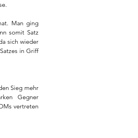
se.
at. Man ging 
n somit Satz 
a sich wieder 
atzes in Griff 
den Sieg mehr 
rken Gegner 
DMs vertreten 