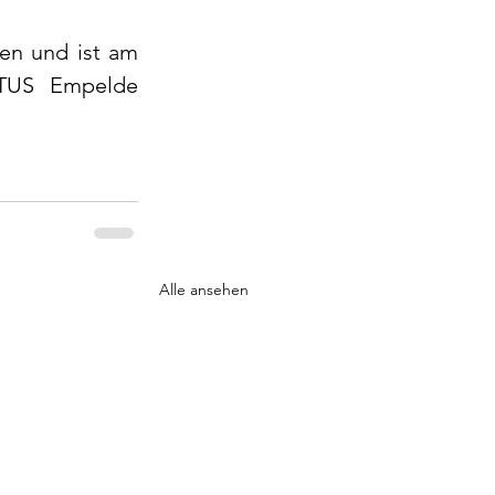
Der nächste Heimspieltag soll auch nicht lange auf sich warten lassen und ist am 
 TUS Empelde 
Alle ansehen