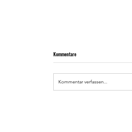
Kommentare
Kommentar verfassen...
Rückrunden Résumé 1. Herren
Has