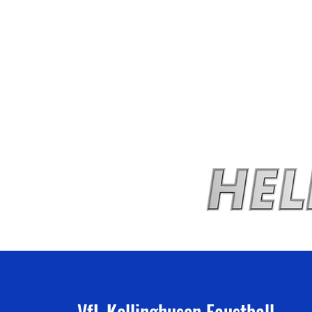
VfL Kellinghusen Faustball