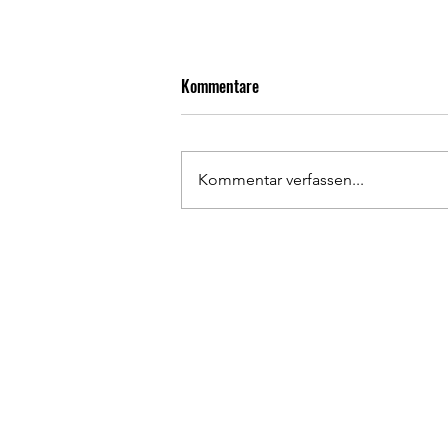
Kommentare
Kommentar verfassen...
Rückrunden Résumé 1. Herren
Has