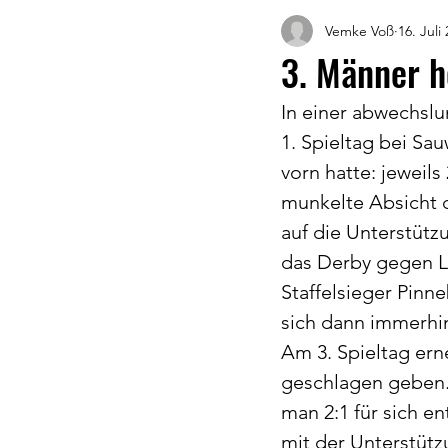
Vemke Voß
16. Juli
3. Männer h
In einer abwechsl
1. Spieltag bei Sau
vorn hatte: jeweil
munkelte Absicht d
auf die Unterstütz
das Derby gegen L
Staffelsieger Pinn
sich dann immerhi
Am 3. Spieltag ern
geschlagen geben.
man 2:1 für sich en
mit der Unterstütz