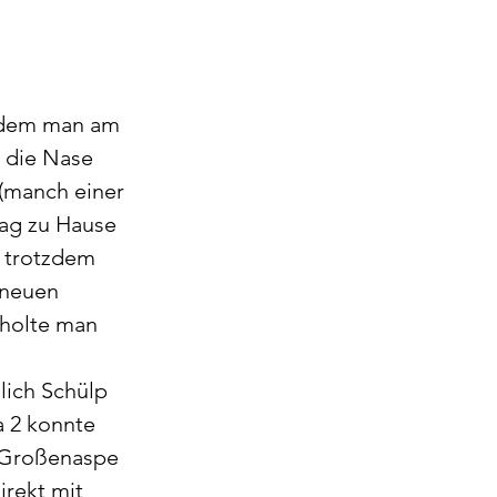
hdem man am 
x die Nase 
(manch einer 
ag zu Hause 
n trotzdem 
 neuen 
 holte man 
lich Schülp 
 2 konnte 
n Großenaspe 
rekt mit 