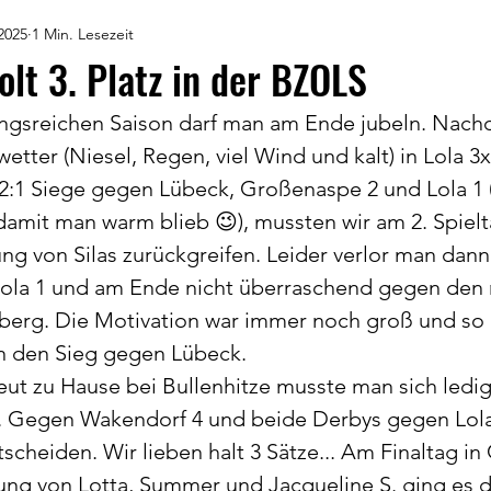
 2025
1 Min. Lesezeit
olt 3. Platz in der BZOLS
ungsreichen Saison darf man am Ende jubeln. Nac
wetter (Niesel, Regen, viel Wind und kalt) in Lola 3
s 2:1 Siege gegen Lübeck, Großenaspe 2 und Lola 1 
amit man warm blieb 😉), mussten wir am 2. Spielt
ung von Silas zurückgreifen. Leider verlor man dan
ola 1 und am Ende nicht überraschend gegen den
eberg. Die Motivation war immer noch groß und so
n den Sieg gegen Lübeck. 
eut zu Hause bei Bullenhitze musste man sich ledig
 Gegen Wakendorf 4 und beide Derbys gegen Lola
tscheiden. Wir lieben halt 3 Sätze... Am Finaltag i
ung von Lotta, Summer und Jacqueline S. ging es di