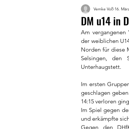
Vemke Voß
16. Mär
DM u14 in D
Am vergangenen W
der weiblichen U14
Norden für diese M
Selsingen, den
Unterhaugstett.
Im ersten Gruppen
geschlagen geben. 
14:15 verloren ging.
Im Spiel gegen de
und erkämpfte sich 
Gegen den DHfK 