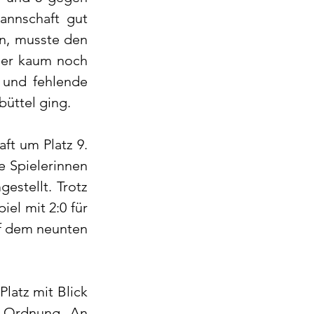
nnschaft gut 
n, musste den 
der kaum noch 
 und fehlende 
büttel ging.
ft um Platz 9. 
 Spielerinnen 
stellt. Trotz 
el mit 2:0 für 
f dem neunten 
latz mit Blick 
 Ordnung. An 