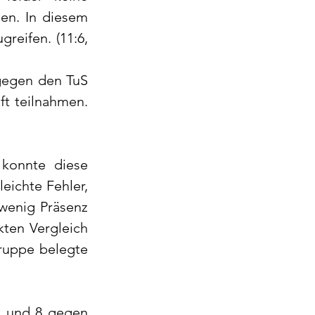
en. In diesem 
reifen. (11:6, 
gegen den TuS 
ft teilnahmen.
konnte diese 
eichte Fehler, 
wenig Präsenz 
ten Vergleich 
ruppe belegte 
7 und 8 gegen 