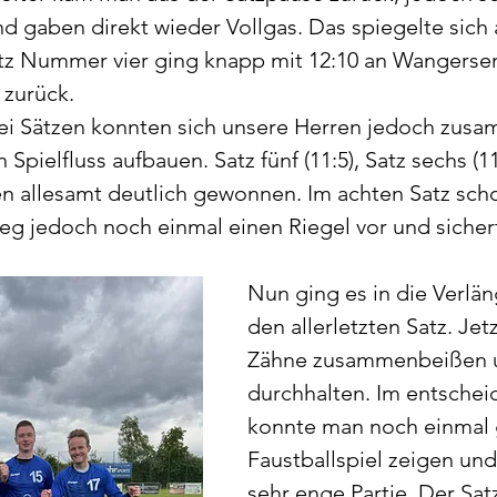
d gaben direkt wieder Vollgas. Das spiegelte sich 
tz Nummer vier ging knapp mit 12:10 an Wangersen
 zurück.
rei Sätzen konnten sich unsere Herren jedoch zus
Spielfluss aufbauen. Satz fünf (11:5), Satz sechs (11
en allesamt deutlich gewonnen. Im achten Satz sch
 jedoch noch einmal einen Riegel vor und sichert
Nun ging es in die Verlän
den allerletzten Satz. Jetz
Zähne zusammenbeißen 
durchhalten. Im entschei
konnte man noch einmal 
Faustballspiel zeigen un
sehr enge Partie. Der Sat