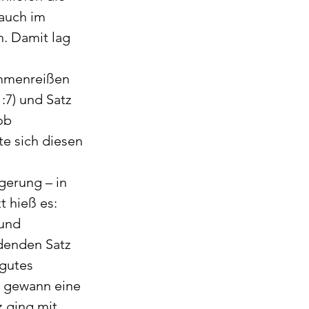
auch im 
. Damit lag 
ammenreißen 
:7) und Satz 
ob 
e sich diesen 
gerung – in 
t hieß es: 
und 
denden Satz 
gutes 
d gewann eine 
z ging mit 