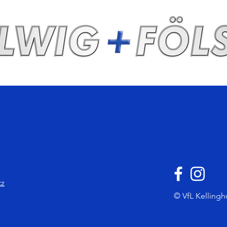
tz
© VfL Kellingh