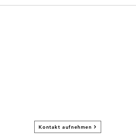
Saison der 1 . Frauen endet mit 2
2. Fr
Niederlagen
4
t du Lust, Faust
zu spielen?
Dann melde dich bei uns!
Kontakt aufnehmen