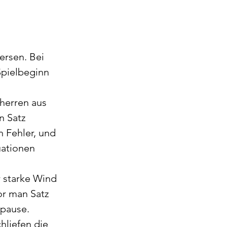
rsen. Bei 
pielbeginn 
herren aus 
 Satz 
n Fehler, und 
uationen 
r starke Wind 
r man Satz 
zpause.
hliefen die 