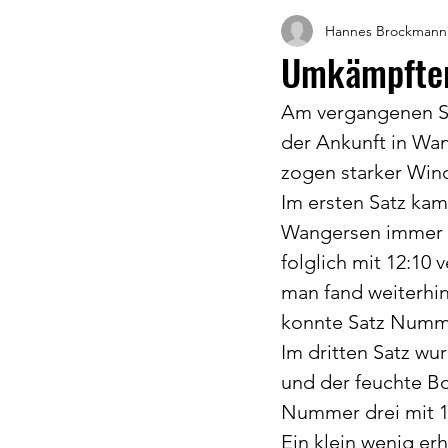
Hannes Brockmann
Umkämpfter
Am vergangenen Sa
der Ankunft in Wa
zogen starker Wind
Im ersten Satz kam
Wangersen immer w
folglich mit 12:10 
man fand weiterhin 
konnte Satz Numm
Im dritten Satz wu
und der feuchte B
Nummer drei mit 11
Ein klein wenig er