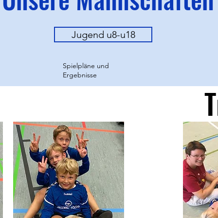
Jugend u8-u18
Spielpläne und
Ergebnisse
T