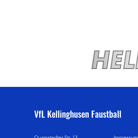
VfL Kellinghusen Faustball
Quarnstedter Str. 13
Impressum