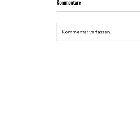
Kommentare
Kommentar verfassen...
Rückrunden Résumé 1. Herren
Has