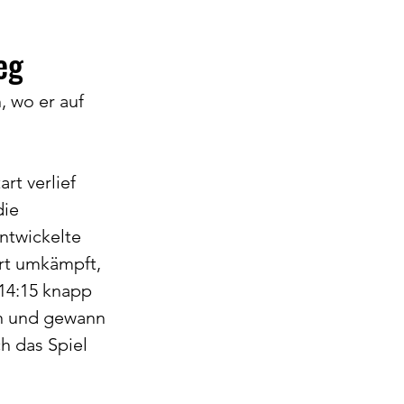
eg
 wo er auf 
rt verlief 
ie 
ntwickelte 
art umkämpft, 
14:15 knapp 
en und gewann 
h das Spiel 