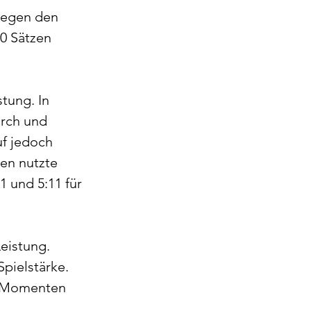
gegen den 
0 Sätzen 
tung. In 
urch und 
uf jedoch 
en nutzte 
 und 5:11 für 
eistung. 
pielstärke. 
en Momenten 