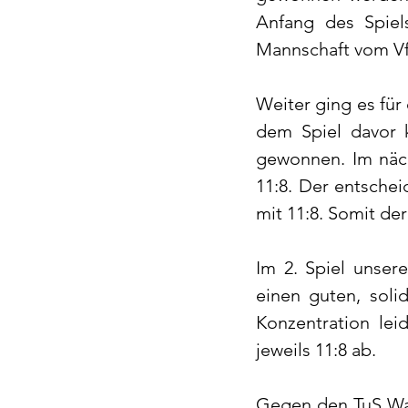
Anfang des Spiel
Mannschaft vom Vf
Weiter ging es fü
dem Spiel davor 
gewonnen. Im näch
11:8. Der entschei
mit 11:8. Somit der
Im 2. Spiel unser
einen guten, solid
Konzentration le
jeweils 11:8 ab. 
Gegen den TuS Wake