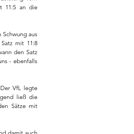
 11:5 an die 
n Schwung aus 
atz mit 11:8 
ann den Satz 
s - ebenfalls 
Der VfL legte 
gend ließ die 
en Sätze mit 
nd damit auch 