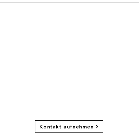
Saison der 1 . Frauen endet mit 2
2. Fr
Niederlagen
4
t du Lust, Faust
zu spielen?
Dann melde dich bei uns!
Kontakt aufnehmen