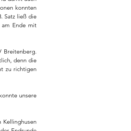
ionen konnten 
 Satz ließ die 
 am Ende mit 
 Breitenberg. 
lich, denn die 
 zu richtigen 
 konnte unsere 
n Kellinghusen 
 der Endrunde 