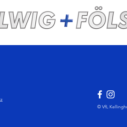
tz
© VfL Kellingh