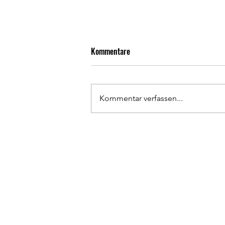
Kommentare
Kommentar verfassen...
Rückrunden Résumé 1. Herren
Has