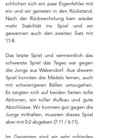
schlichen sich ein paar Eigenfehler mit 
ein und wir gerieten in den Rückstand. 
Nach der Rückwechslung kam wieder 
mehr Stabilität ins Spiel und wir 
gewannen auch den zweiten Satz mit 
11:8.
Das letzte Spiel und vermeintlich das 
schwerste Spiel das Tages war gegen 
die Jungs aus Wakendorf. Aus diesem 
Spiel konnten die Mädels lernen, auch 
mit schwierigeren Bällen umzugehen. 
Es zeigten sich auf beiden Seiten tolle 
Aktionen, ein toller Aufbau und gute 
Abschlüsse. Wir konnten gut gegen die 
Jungs mithalten, mussten dieses Spiel 
aber mit 0:2 abgeben (7:11 / 6:11).
Im Gesamten sind wir sehr zufrieden 