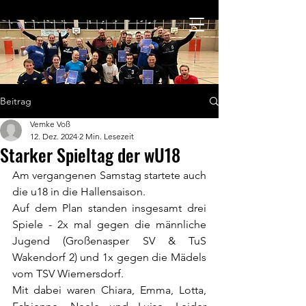
Beitrag
Vemke Voß
12. Dez. 2024
2 Min. Lesezeit
Starker Spieltag der wU18
Am vergangenen Samstag startete auch 
die u18 in die Hallensaison.
Auf dem Plan standen insgesamt drei 
Spiele - 2x mal gegen die männliche 
Jugend (Großenasper SV & TuS 
Wakendorf 2) und 1x gegen die Mädels 
vom TSV Wiemersdorf.
Mit dabei waren Chiara, Emma, Lotta, 