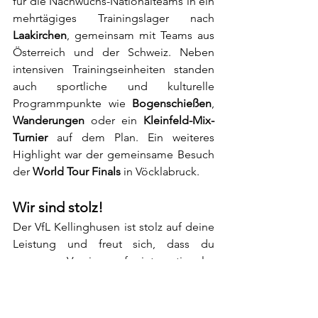
für die Nachwuchs-Nationalteams in ein 
mehrtägiges Trainingslager nach 
Laakirchen
, gemeinsam mit Teams aus 
Österreich und der Schweiz. Neben 
intensiven Trainingseinheiten standen 
auch sportliche und kulturelle 
Programmpunkte wie 
Bogenschießen
, 
Wanderungen
 oder ein 
Kleinfeld-Mix-
Turnier
 auf dem Plan. Ein weiteres 
Highlight war der gemeinsame Besuch 
der 
World Tour Finals
 in Vöcklabruck.
Wir sind stolz!
Der VfL Kellinghusen ist stolz auf deine 
Leistung und freut sich, dass du 
unseren Verein auf internationaler 
Bühne repräsentiert hat.
Herzlichen Glückwunsch zur 
Silbermedaille
, liebe Summer – und viel 