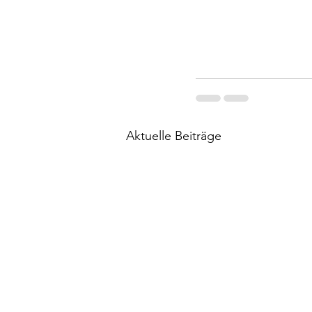
Aktuelle Beiträge