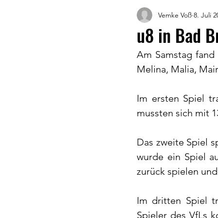
Vemke Voß
8. Juli 
u8 in Bad B
Am Samstag fand d
Melina, Malia, Mair
Im ersten Spiel tr
mussten sich mit 1
Das zweite Spiel s
wurde ein Spiel a
zurück spielen und
Im dritten Spiel 
Spieler des VfLs k