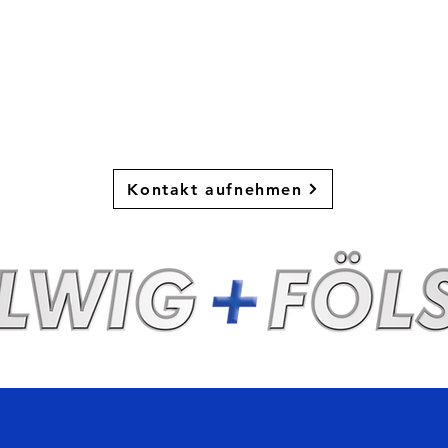
zu spielen?
Dann melde dich bei uns!
Kontakt aufnehmen