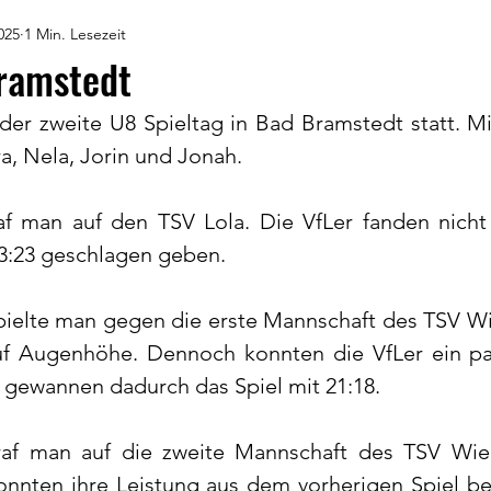
2025
1 Min. Lesezeit
ramstedt
er zweite U8 Spieltag in Bad Bramstedt statt. Mi
a, Nela, Jorin und Jonah. 
af man auf den TSV Lola. Die VfLer fanden nicht 
3:23 geschlagen geben. 
pielte man gegen die erste Mannschaft des TSV Wi
uf Augenhöhe. Dennoch konnten die VfLer ein pa
 gewannen dadurch das Spiel mit 21:18.
traf man auf die zweite Mannschaft des TSV Wie
onnten ihre Leistung aus dem vorherigen Spiel be