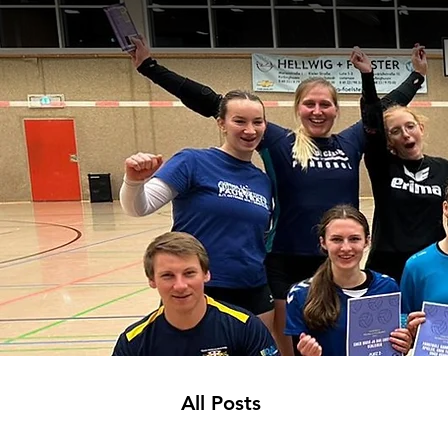
All Posts