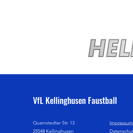
VfL Kellinghusen Faustball
Quarnstedter Str. 13
Impressum
25548 Kellinghusen
Datenschu