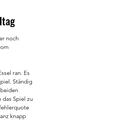
ltag
er noch 
vom 
sel ran. Es 
iel. Ständig 
 beiden 
das Spiel zu 
fehlerquote 
ganz knapp 