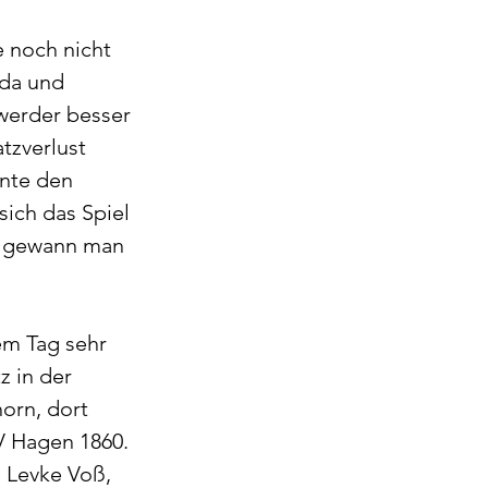
 noch nicht 
da und 
werder besser 
tzverlust 
nte den 
ich das Spiel 
z gewann man 
em Tag sehr 
z in der 
orn, dort 
V Hagen 1860.
, Levke Voß, 