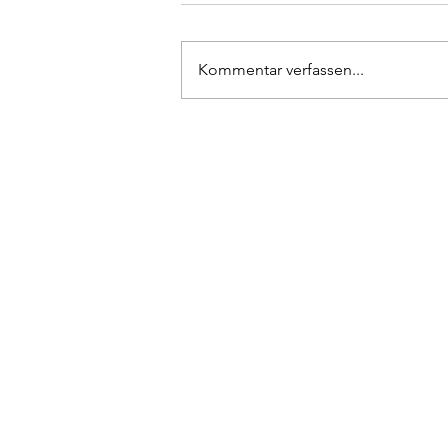
Kommentar verfassen...
Rückrunden Résumé 1. Herren
Has