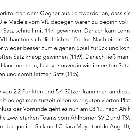
merkte man dem Gegner aus Lemwerder an, dass sie
Die Mädels vom VfL dagegen waren zu Beginn voll 
n Satz schnell mit 11:4 gewinnen. Danach kam Lem
VfL häuften sich die leichten Fehler. Nach einem Sa
er wieder besser zum eigenen Spiel zurück und kon
en Satz knapp gewinnen (11:9). Danach ließ man s
r Hand nehmen, fast so souverän wie im ersten Sat
n und somit letzten Satz (11:5).
 von 2:2 Punkten und 5:4 Sätzen kann man an dies
it belegt man zurzeit einen sehr guten vierten Plat
luss der Vorrunde geht es nun am 08.12. nach Ahlh
die zwei starken Teams vom Ahlhorner SV 2 und TS
en: Jacqueline Sick und Chiara Meyn (beide Angriff)